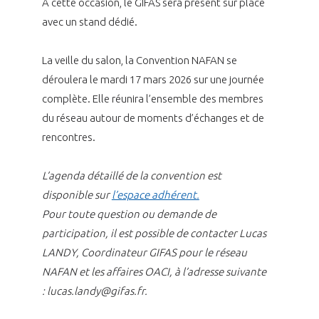
programmes ...
À cette occasion, le GIFAS sera présent sur place
COMMISSIONS ET COMITÉS
POURQUOI DEVENIR MEMBRE ?
L'OBSERVATOIRE
avec un stand dédié.
LE MÉDIATEUR DE LA FILIÈRE AÉRONAUTIQUE ET SPATIALE
DEMANDE D’ADHÉSION
La veille du salon, la Convention NAFAN se
MÉDIATION ET CHARTE D’ENGAGEMENT SUR LES RELATIONS ENTRE
CLIENTS ET FOURNISSEURS
déroulera le mardi 17 mars 2026 sur une journée
CHIFFRES CLÉS
complète. Elle réunira l’ensemble des membres
LA MÉDIATION AU-DELÀ DE LA FILIÈRE AÉRONAUTIQUE ET SPATIALE
du réseau autour de moments d’échanges et de
LES ENJEUX
rencontres.
PRENDRE CONTACT AVEC LE MÉDIATEUR DE LA FILIÈRE
COMPÉTITIVITÉ
L’agenda détaillé de la convention est
LES PUBLICATIONS
disponible sur
l’espace adhérent.
Pour toute question ou demande de
EMPLOI & FORMATION
DOCUMENTS & BROCHURES
participation, il est possible de contacter Lucas
LANDY, Coordinateur GIFAS pour le réseau
ENVIRONNEMENT
RAPPORTS D'ACTIVITÉS
NAFAN et les affaires OACI, à l’adresse suivante
: lucas.landy@gifas.fr.
INNOVATION