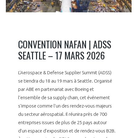
LE GIFAS
NON
OUI
t
Rejoignez une filière d’excellence et développez
 à
votre réseau au sein d’un écosystème intégré et
PRÉSENTATION
cohérent
CONVENTION NAFAN | ADSS
NOTRE VISION
ORGANISATION
SEATTLE – 17 MARS 2026
NOS MISSIONS
LE CONSEIL DU GIFAS
FONCTIONNEMENT
L’Aerospace & Defense Supplier Summit (ADSS)
se tiendra du 18 au 19 mars à Seattle. Organisé
NOTRE HISTOIRE
L’ÉQUIPE DU GIFAS
GEADS
par ABE en partenariat avec Boeing et
ACCOMPAGNEMENT DE NOS ADHÉRENTS
l’ensemble de sa supply chain, cet événement
NOS RÉSEAUX À L'INTERNATIONAL
s’impose comme l’un des rendez‑vous majeurs
COMITÉ AERO PME
LES PROGRAMMES DU GIFAS
LA MÉDIATION
du secteur aérospatial. Il réunira près de 700
Découvrez les avantages d'adhérer au GIFAS.
entreprises issues de plus de 25 pays autour
STARTAIR
UN ÉCOSYSTÈME INTÉGRÉ ET COHÉRENT
LA MÉDIATION DANS LA FILIÈRE AÉRONAUTIQUE ET SPATIALE
Rencontres, salons, données sectorielles,
d’un espace d’exposition et de rendez‑vous B2B.
LE SALON DU BOURGET