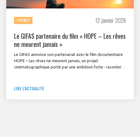
12 janvier 2026
ESPACE
Le GIFAS partenaire du film « HOPE – Les rêves
ne meurent jamais »
Le GIFAS annonce son partenariat avec le film documentaire
HOPE – Les rêves ne meurent jamais, un projet
cinématographique porté par une ambition forte : raconter,
sur le temps long, un parcours d’exception et transmettre
l’envie de croire en ses rêves. À travers le récit de
l’astronaute française Sophie Adenot, le film met en lumière
LIRE L'ACTUALITÉ
des valeurs en résonance directe avec celles de la filière
aéronautique et spatiale.