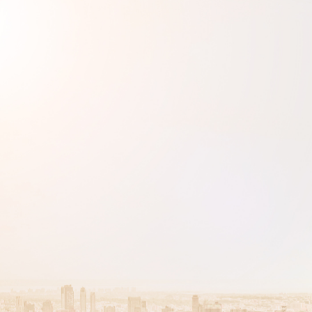
VOUS ÊTES
ADHÉRENTS
Développez votre activité à l’étra
pérennité de votre entreprise à
CONNEXION