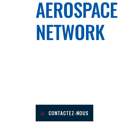
AEROSPACE
NETWORK
Le NAFAN (North American French Aero
est le réseau des entreprises françaises 
implantées en Amérique du Nord, qui y 
souhaitent y développer leurs activités.
CONTACTEZ-NOUS