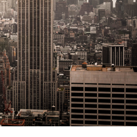
GIFAS. Rencontres, salons,
rogrammes ...
ÉSION