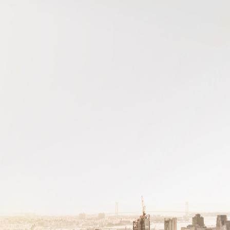
PAS ENCORE ADH
VOUS ÊTES UN PROFESSIONN
nger et assurez la
Rejoignez une filière d’excellen
 l’international
réseau au sein d’un écosystème
DEMANDE D’ADHÉSION
Avez-vous un statut de droit français ?
NON
OUI